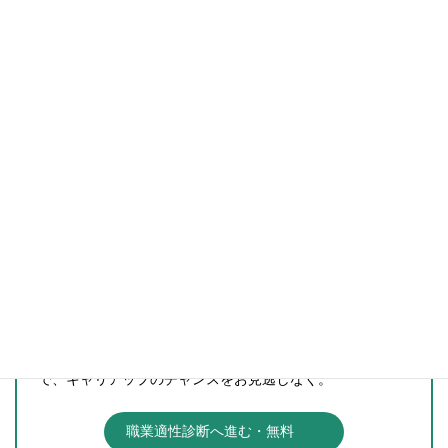
無料
であなたの職業適性を診断
職業適性診断という名のもとに、あなたの
才能を解析
して
結果をお知らせします。
プロファイリングから導き出す「優れた能力」の
新発見
で、キャリアップのチャンスをお見逃しなく。
職業適性診断へ進む・無料