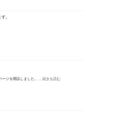
ます。
:
ムページを開設しました。…
続きを読む
ホ
ー
ム
ペ
ー
ジ
を