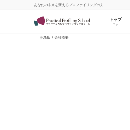
コ
ナ
あなたの未来を変えるプロファイリングの力
ン
ビ
テ
ゲ
トップ
ン
ー
Top
ツ
シ
へ
ョ
HOME
会社概要
ス
ン
キ
に
ッ
移
プ
動