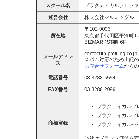
スクール名
プラクティカルプロファ
運営会社
株式会社マルミツグルー
〒102-0093
所在地
東京都千代田区平河町1-3
BIZMARKS麹町6F
contact■p-profiling.co.jp
メールアドレ
スパム対応のため上記の
ス
お問合せフォーム
からの
電話番号
03-3288-5554
FAX番号
03-3288-2996
プラクティカルプロ
プラクティカルプロ
商標登録
プラクティカルバイ
当社はブランド価値を守