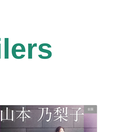
開
設
し
ま
し
た。
ilers
全国