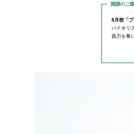
開講のご
8月校
「プ
バイオリ
践力を養