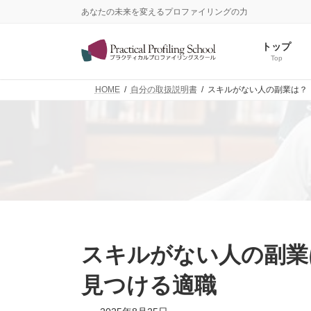
コ
ナ
あなたの未来を変えるプロファイリングの力
ン
ビ
テ
ゲ
トップ
ン
ー
Top
ツ
シ
へ
ョ
HOME
自分の取扱説明書
スキルがない人の副業は？｜
ス
ン
キ
に
ッ
移
プ
動
スキルがない人の副業は
見つける適職