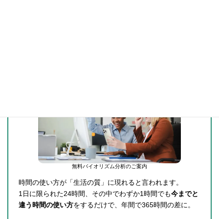
自らの人生の
時間を操る
技術の習得へ
時間管理の新習慣
「時を操る技術」
無料
であなたの
バイオリズム
を分析
無料バイオリズム分析のご案内
時間の使い方が「生活の質」に現れると言われます。
1日に限られた24時間、その中でわずか1時間でも
今までと
違う時間の使い方
をするだけで、年間で365時間の差に。